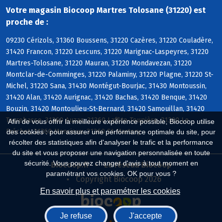
Votre magasin Biocoop Martres Tolosane (31220) est
proche de :
09230 Cérizols, 31360 Boussens, 31220 Cazères, 31220 Couladère,
31420 Francon, 31220 Lescuns, 31220 Marignac-Laspeyres, 31220
Martres-Tolosane, 31220 Mauran, 31220 Mondavezan, 31220
Montclar-de-Comminges, 31220 Palaminy, 31220 Plagne, 31220 St-
Michel, 31220 Sana, 31430 Montégut-Bourjac, 31430 Montoussin,
31420 Alan, 31420 Aurignac, 31420 Bachas, 31420 Benque, 31420
Bouzin, 31420 Montoulieu-St-Bernard, 31420 Samouillan, 31420
Terrebasse, 31360 Auzas, 31360 Laffite-Toupière, 31360 Le
Afin de vous offrir la meilleure expérience possible, Biocoop utilise
Fréchet, 31360 Mancioux, 31360 St-Martory
des cookies : pour assurer une performance optimale du site, pour
récolter des statistiques afin d'analyser le trafic et la performance
du site et vous proposer une navigation personnalisée en toute
sécurité. Vous pouvez changer d'avis à tout moment en
Biocoop.fr
Le réseau Biocoop
paramétrant vos cookies. OK pour vous ?
Copyright Biocoop 2026
En savoir plus et paramétrer les cookies
Je refuse
J'accepte