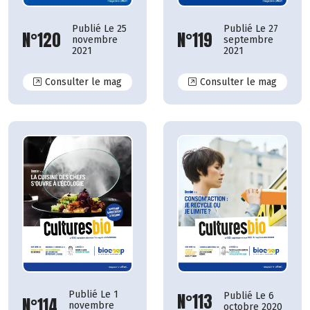
Publié Le 25
Publié Le 27
N°120
N°119
novembre
septembre
2021
2021
N°120
N°119
Consulter le mag
Consulter le mag
Publié Le 1
N°113
Publié Le 6
N°114
novembre
octobre 2020