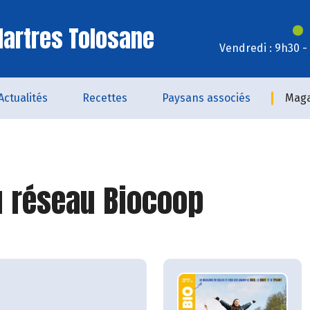
artres Tolosane
Vendredi : 9h30 -
Actualités
Recettes
Paysans associés
Maga
 réseau Biocoop