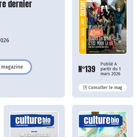
re dernier
2026
Publié A
N°139
e magazine
partir du 1
140
mars 2026
N°139
Consulter le mag