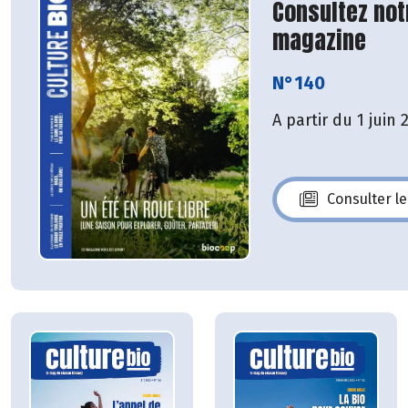
Consultez not
magazine
N°140
A partir du 1 juin 
Consulter l
N°