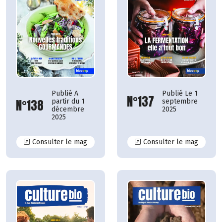
Publié A
Publié Le 1
N°137
N°138
partir du 1
septembre
décembre
2025
2025
N°138
N°137
Consulter le mag
Consulter le mag