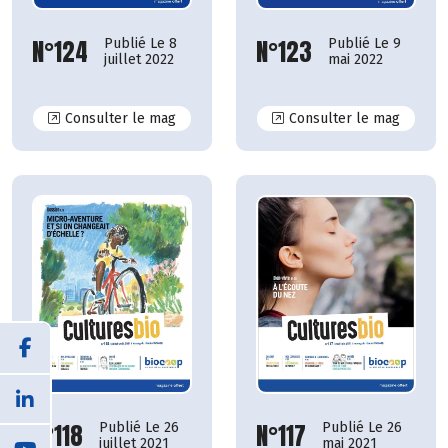
N°124
N°123
Publié Le 8
Publié Le 9
juillet 2022
mai 2022
N°124
N°123
Consulter le mag
Consulter le mag
N°117
N°118
Publié Le 26
Publié Le 26
mai 2021
juillet 2021