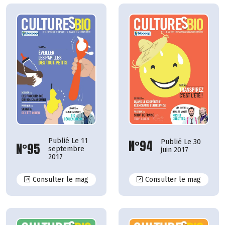
Publié Le 11
N°94
Publié Le 30
N°95
septembre
juin 2017
2017
N°95
N°94
Consulter le mag
Consulter le mag