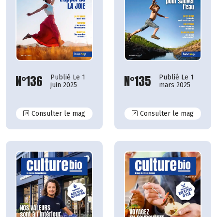
N°135
N°136
Publié Le 1
Publié Le 1
mars 2025
juin 2025
N°136
N°135
Consulter le mag
Consulter le mag