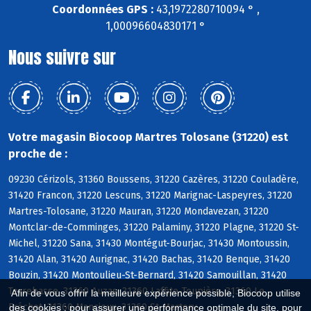
Coordonnées GPS :
43,1972280710094 ° ,
1,00096604830171 °
Nous suivre sur
Votre magasin Biocoop Martres Tolosane (31220) est
proche de :
09230 Cérizols, 31360 Boussens, 31220 Cazères, 31220 Couladère,
31420 Francon, 31220 Lescuns, 31220 Marignac-Laspeyres, 31220
Martres-Tolosane, 31220 Mauran, 31220 Mondavezan, 31220
Montclar-de-Comminges, 31220 Palaminy, 31220 Plagne, 31220 St-
Michel, 31220 Sana, 31430 Montégut-Bourjac, 31430 Montoussin,
31420 Alan, 31420 Aurignac, 31420 Bachas, 31420 Benque, 31420
Bouzin, 31420 Montoulieu-St-Bernard, 31420 Samouillan, 31420
Terrebasse, 31360 Auzas, 31360 Laffite-Toupière, 31360 Le
Afin de vous offrir la meilleure expérience possible, Biocoop utilise
Fréchet, 31360 Mancioux, 31360 St-Martory
des cookies : pour assurer une performance optimale du site, pour