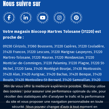
Nous suivre sur
Votre magasin Biocoop Martres Tolosane (31220) est
proche de :
09230 Cérizols, 31360 Boussens, 31220 Cazères, 31220 Couladère,
31420 Francon, 31220 Lescuns, 31220 Marignac-Laspeyres, 31220
Martres-Tolosane, 31220 Mauran, 31220 Mondavezan, 31220
Montclar-de-Comminges, 31220 Palaminy, 31220 Plagne, 31220 St-
Michel, 31220 Sana, 31430 Montégut-Bourjac, 31430 Montoussin,
31420 Alan, 31420 Aurignac, 31420 Bachas, 31420 Benque, 31420
Bouzin, 31420 Montoulieu-St-Bernard, 31420 Samouillan, 31420
Terrebasse, 31360 Auzas, 31360 Laffite-Toupière, 31360 Le
Afin de vous offrir la meilleure expérience possible, Biocoop utilise
Fréchet, 31360 Mancioux, 31360 St-Martory
des cookies : pour assurer une performance optimale du site, pour
récolter des statistiques afin d'analyser le trafic et la performance
du site et vous proposer une navigation personnalisée en toute
sécurité. Vous pouvez changer d'avis à tout moment en
Biocoop.fr
Le réseau Biocoop