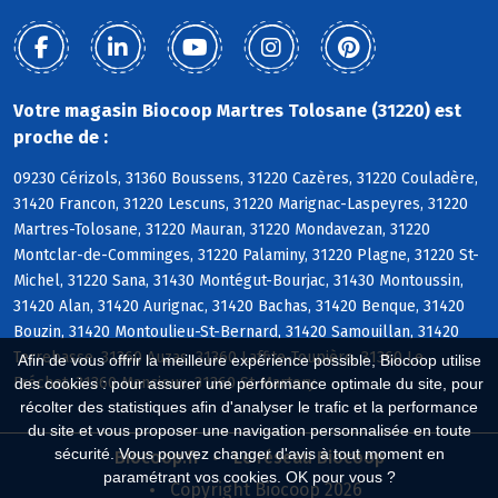
Votre magasin Biocoop Martres Tolosane (31220) est
proche de :
09230 Cérizols, 31360 Boussens, 31220 Cazères, 31220 Couladère,
31420 Francon, 31220 Lescuns, 31220 Marignac-Laspeyres, 31220
Martres-Tolosane, 31220 Mauran, 31220 Mondavezan, 31220
Montclar-de-Comminges, 31220 Palaminy, 31220 Plagne, 31220 St-
Michel, 31220 Sana, 31430 Montégut-Bourjac, 31430 Montoussin,
31420 Alan, 31420 Aurignac, 31420 Bachas, 31420 Benque, 31420
Bouzin, 31420 Montoulieu-St-Bernard, 31420 Samouillan, 31420
Terrebasse, 31360 Auzas, 31360 Laffite-Toupière, 31360 Le
Afin de vous offrir la meilleure expérience possible, Biocoop utilise
Fréchet, 31360 Mancioux, 31360 St-Martory
des cookies : pour assurer une performance optimale du site, pour
récolter des statistiques afin d'analyser le trafic et la performance
du site et vous proposer une navigation personnalisée en toute
sécurité. Vous pouvez changer d'avis à tout moment en
Biocoop.fr
Le réseau Biocoop
paramétrant vos cookies. OK pour vous ?
Copyright Biocoop 2026