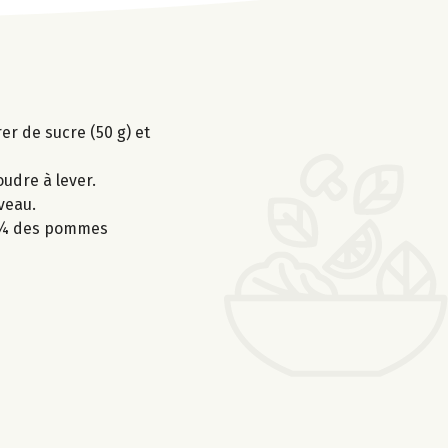
er de sucre (50 g) et
oudre à lever.
veau.
s ¾ des pommes