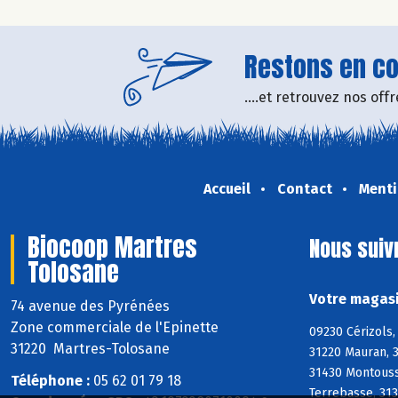
Restons en con
....et retrouvez nos of
Accueil
Contact
Menti
Biocoop Martres
Nous suiv
Tolosane
Votre magasi
74 avenue des Pyrénées
Zone commerciale de l'Epinette
09230 Cérizols,
31220 Martres-Tolosane
31220 Mauran, 
31430 Montoussi
Téléphone :
05 62 01 79 18
Terrebasse, 313