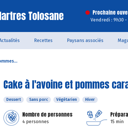
artres Tolosane
Prochaine ouve
Vendredi : 9h30 -
Actualités
Recettes
Paysans associés
Maga
pommes...
Cake à l'avoine et pommes car
Dessert
Sans porc
Végétarien
Hiver
Nombre de personnes
Prépara
4 personnes
15 min