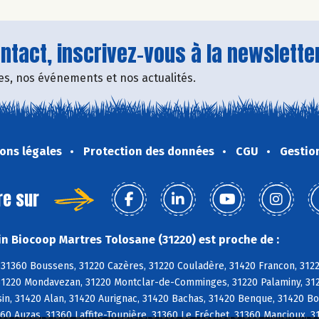
tact, inscrivez-vous à la newsletter
fres, nos événements et nos actualités.
ons légales
Protection des données
CGU
Gestio
re sur
n Biocoop Martres Tolosane (31220) est proche de :
 31360 Boussens, 31220 Cazères, 31220 Couladère, 31420 Francon, 312
31220 Mondavezan, 31220 Montclar-de-Comminges, 31220 Palaminy, 3122
n, 31420 Alan, 31420 Aurignac, 31420 Bachas, 31420 Benque, 31420 Bo
60 Auzas, 31360 Laffite-Toupière, 31360 Le Fréchet, 31360 Mancioux, 3