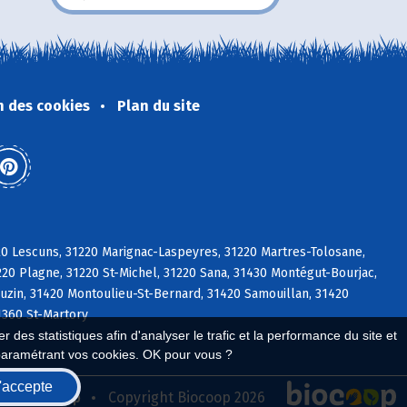
n des cookies
Plan du site
20 Lescuns, 31220 Marignac-Laspeyres, 31220 Martres-Tolosane,
0 Plagne, 31220 St-Michel, 31220 Sana, 31430 Montégut-Bourjac,
uzin, 31420 Montoulieu-St-Bernard, 31420 Samouillan, 31420
1360 St-Martory
 des statistiques afin d'analyser le trafic et la performance du site et
paramétrant vos cookies. OK pour vous ?
'accepte
seau Biocoop
Copyright Biocoop 2026