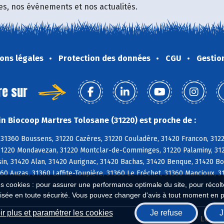
fres, nos événements et nos actualités.
ons légales
Protection des données
CGU
Gestio
re sur
n Biocoop Martres Tolosane (31220) est proche de :
 31360 Boussens, 31220 Cazères, 31220 Couladère, 31420 Francon, 312
31220 Mondavezan, 31220 Montclar-de-Comminges, 31220 Palaminy, 3122
n, 31420 Alan, 31420 Aurignac, 31420 Bachas, 31420 Benque, 31420 Bo
60 Auzas, 31360 Laffite-Toupière, 31360 Le Fréchet, 31360 Mancioux, 3
es cookies : pour assurer une performance optimale du site, pour récolter
isée en toute sécurité. Vous pouvez changer d'avis à tout moment en 
r plus et paramétrer les cookies
Je refuse
J
Biocoop.fr
Le ré