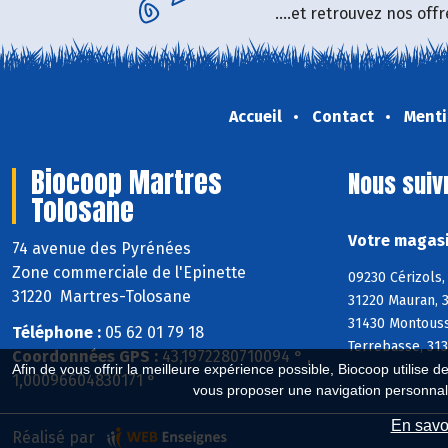
....et retrouvez nos of
Accueil
Contact
Menti
Biocoop Martres
Nous suiv
Tolosane
Votre magasi
74 avenue des Pyrénées
Zone commerciale de l'Epinette
09230 Cérizols,
31220 Martres-Tolosane
31220 Mauran, 
31430 Montoussi
Téléphone :
05 62 01 79 18
Terrebasse, 313
Coordonnées GPS :
43,1972280710094 ° ,
Afin de vous offrir la meilleure expérience possible, Biocoop utilise d
1,00096604830171 °
vous proposer une navigation personnal
En savoi
Réalisé par