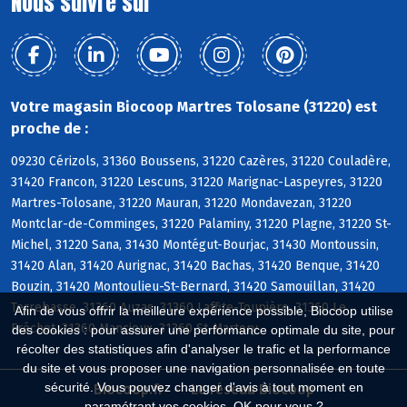
Nous suivre sur
Votre magasin Biocoop Martres Tolosane (31220) est
proche de :
09230 Cérizols, 31360 Boussens, 31220 Cazères, 31220 Couladère,
31420 Francon, 31220 Lescuns, 31220 Marignac-Laspeyres, 31220
Martres-Tolosane, 31220 Mauran, 31220 Mondavezan, 31220
Montclar-de-Comminges, 31220 Palaminy, 31220 Plagne, 31220 St-
Michel, 31220 Sana, 31430 Montégut-Bourjac, 31430 Montoussin,
31420 Alan, 31420 Aurignac, 31420 Bachas, 31420 Benque, 31420
Bouzin, 31420 Montoulieu-St-Bernard, 31420 Samouillan, 31420
Terrebasse, 31360 Auzas, 31360 Laffite-Toupière, 31360 Le
Afin de vous offrir la meilleure expérience possible, Biocoop utilise
Fréchet, 31360 Mancioux, 31360 St-Martory
des cookies : pour assurer une performance optimale du site, pour
récolter des statistiques afin d'analyser le trafic et la performance
du site et vous proposer une navigation personnalisée en toute
sécurité. Vous pouvez changer d'avis à tout moment en
Biocoop.fr
Le réseau Biocoop
paramétrant vos cookies. OK pour vous ?