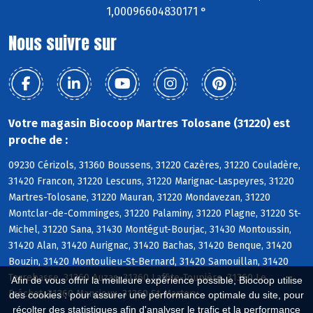
1,00096604830171 °
Nous suivre sur
Votre magasin Biocoop Martres Tolosane (31220) est
proche de :
09230 Cérizols, 31360 Boussens, 31220 Cazères, 31220 Couladère,
31420 Francon, 31220 Lescuns, 31220 Marignac-Laspeyres, 31220
Martres-Tolosane, 31220 Mauran, 31220 Mondavezan, 31220
Montclar-de-Comminges, 31220 Palaminy, 31220 Plagne, 31220 St-
Michel, 31220 Sana, 31430 Montégut-Bourjac, 31430 Montoussin,
31420 Alan, 31420 Aurignac, 31420 Bachas, 31420 Benque, 31420
Bouzin, 31420 Montoulieu-St-Bernard, 31420 Samouillan, 31420
Terrebasse, 31360 Auzas, 31360 Laffite-Toupière, 31360 Le
Afin de vous offrir la meilleure expérience possible, Biocoop utilise
Fréchet, 31360 Mancioux, 31360 St-Martory
des cookies : pour assurer une performance optimale du site, pour
récolter des statistiques afin d'analyser le trafic et la performance