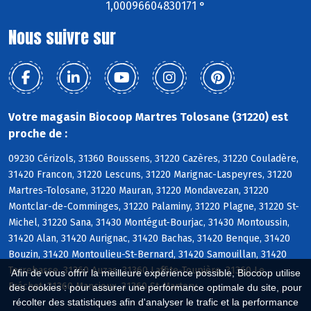
1,00096604830171 °
Nous suivre sur
Votre magasin Biocoop Martres Tolosane (31220) est
proche de :
09230 Cérizols, 31360 Boussens, 31220 Cazères, 31220 Couladère,
31420 Francon, 31220 Lescuns, 31220 Marignac-Laspeyres, 31220
Martres-Tolosane, 31220 Mauran, 31220 Mondavezan, 31220
Montclar-de-Comminges, 31220 Palaminy, 31220 Plagne, 31220 St-
Michel, 31220 Sana, 31430 Montégut-Bourjac, 31430 Montoussin,
31420 Alan, 31420 Aurignac, 31420 Bachas, 31420 Benque, 31420
Bouzin, 31420 Montoulieu-St-Bernard, 31420 Samouillan, 31420
Terrebasse, 31360 Auzas, 31360 Laffite-Toupière, 31360 Le
Afin de vous offrir la meilleure expérience possible, Biocoop utilise
Fréchet, 31360 Mancioux, 31360 St-Martory
des cookies : pour assurer une performance optimale du site, pour
récolter des statistiques afin d'analyser le trafic et la performance