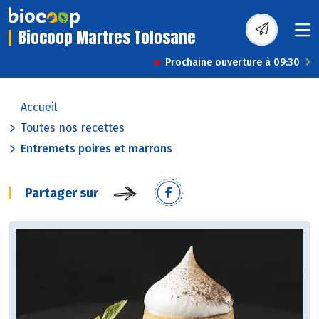
Biocoop Martres Tolosane
Prochaine ouverture à 09:30
Accueil
Toutes nos recettes
Entremets poires et marrons
Partager sur