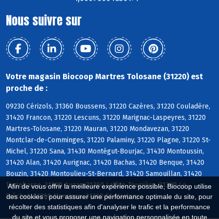
Nous suivre sur
Votre magasin Biocoop Martres Tolosane (31220) est
proche de :
09230 Cérizols, 31360 Boussens, 31220 Cazères, 31220 Couladère,
31420 Francon, 31220 Lescuns, 31220 Marignac-Laspeyres, 31220
Martres-Tolosane, 31220 Mauran, 31220 Mondavezan, 31220
Montclar-de-Comminges, 31220 Palaminy, 31220 Plagne, 31220 St-
Michel, 31220 Sana, 31430 Montégut-Bourjac, 31430 Montoussin,
31420 Alan, 31420 Aurignac, 31420 Bachas, 31420 Benque, 31420
Bouzin, 31420 Montoulieu-St-Bernard, 31420 Samouillan, 31420
Terrebasse, 31360 Auzas, 31360 Laffite-Toupière, 31360 Le
Afin de vous offrir la meilleure expérience possible, Biocoop utilise
Fréchet, 31360 Mancioux, 31360 St-Martory
des cookies : pour assurer une performance optimale du site, pour
récolter des statistiques afin d'analyser le trafic et la performance
du site et vous proposer une navigation personnalisée en toute