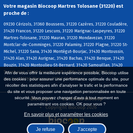
Votre magasin Biocoop Martres Tolosane (31220) est
proche de :
09230 Cérizols, 31360 Boussens, 31220 Cazères, 31220 Couladère,
31420 Francon, 31220 Lescuns, 31220 Marignac-Laspeyres, 31220
Martres-Tolosane, 31220 Mauran, 31220 Mondavezan, 31220
Montclar-de-Comminges, 31220 Palaminy, 31220 Plagne, 31220 St-
Michel, 31220 Sana, 31430 Montégut-Bourjac, 31430 Montoussin,
31420 Alan, 31420 Aurignac, 31420 Bachas, 31420 Benque, 31420
Bouzin, 31420 Montoulieu-St-Bernard, 31420 Samouillan, 31420
Terrebasse, 31360 Auzas, 31360 Laffite-Toupière, 31360 Le
Afin de vous offrir la meilleure expérience possible, Biocoop utilise
Fréchet, 31360 Mancioux, 31360 St-Martory
des cookies : pour assurer une performance optimale du site, pour
récolter des statistiques afin d'analyser le trafic et la performance
du site et vous proposer une navigation personnalisée en toute
sécurité. Vous pouvez changer d'avis à tout moment en
Biocoop.fr
Le réseau Biocoop
paramétrant vos cookies. OK pour vous ?
Copyright Biocoop 2026
En savoir plus et paramétrer les cookies
Je refuse
J'accepte