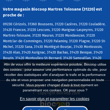
Votre magasin Biocoop Martres Tolosane (31220) est
proche de :
09230 Cérizols, 31360 Boussens, 31220 Cazères, 31220 Couladère,
31420 Francon, 31220 Lescuns, 31220 Marignac-Laspeyres, 31220
Martres-Tolosane, 31220 Mauran, 31220 Mondavezan, 31220
Montclar-de-Comminges, 31220 Palaminy, 31220 Plagne, 31220 St-
Michel, 31220 Sana, 31430 Montégut-Bourjac, 31430 Montoussin,
31420 Alan, 31420 Aurignac, 31420 Bachas, 31420 Benque, 31420
Bouzin, 31420 Montoulieu-St-Bernard, 31420 Samouillan, 31420
Terrebasse, 31360 Auzas, 31360 Laffite-Toupière, 31360 Le
Afin de vous offrir la meilleure expérience possible, Biocoop utilise
Fréchet, 31360 Mancioux, 31360 St-Martory
des cookies : pour assurer une performance optimale du site, pour
récolter des statistiques afin d'analyser le trafic et la performance
du site et vous proposer une navigation personnalisée en toute
sécurité. Vous pouvez changer d'avis à tout moment en
Biocoop.fr
Le réseau Biocoop
paramétrant vos cookies. OK pour vous ?
Copyright Biocoop 2026
En savoir plus et paramétrer les cookies