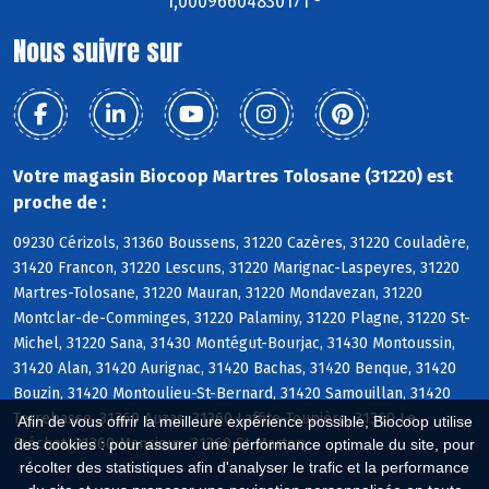
1,00096604830171 °
Nous suivre sur
Votre magasin Biocoop Martres Tolosane (31220) est
proche de :
09230 Cérizols, 31360 Boussens, 31220 Cazères, 31220 Couladère,
31420 Francon, 31220 Lescuns, 31220 Marignac-Laspeyres, 31220
Martres-Tolosane, 31220 Mauran, 31220 Mondavezan, 31220
Montclar-de-Comminges, 31220 Palaminy, 31220 Plagne, 31220 St-
Michel, 31220 Sana, 31430 Montégut-Bourjac, 31430 Montoussin,
31420 Alan, 31420 Aurignac, 31420 Bachas, 31420 Benque, 31420
Bouzin, 31420 Montoulieu-St-Bernard, 31420 Samouillan, 31420
Terrebasse, 31360 Auzas, 31360 Laffite-Toupière, 31360 Le
Afin de vous offrir la meilleure expérience possible, Biocoop utilise
Fréchet, 31360 Mancioux, 31360 St-Martory
des cookies : pour assurer une performance optimale du site, pour
récolter des statistiques afin d'analyser le trafic et la performance