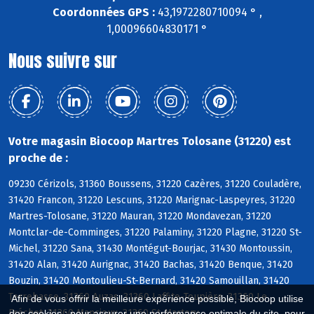
Coordonnées GPS :
43,1972280710094 ° ,
1,00096604830171 °
Nous suivre sur
Votre magasin Biocoop Martres Tolosane (31220) est
proche de :
09230 Cérizols, 31360 Boussens, 31220 Cazères, 31220 Couladère,
31420 Francon, 31220 Lescuns, 31220 Marignac-Laspeyres, 31220
Martres-Tolosane, 31220 Mauran, 31220 Mondavezan, 31220
Montclar-de-Comminges, 31220 Palaminy, 31220 Plagne, 31220 St-
Michel, 31220 Sana, 31430 Montégut-Bourjac, 31430 Montoussin,
31420 Alan, 31420 Aurignac, 31420 Bachas, 31420 Benque, 31420
Bouzin, 31420 Montoulieu-St-Bernard, 31420 Samouillan, 31420
Terrebasse, 31360 Auzas, 31360 Laffite-Toupière, 31360 Le
Afin de vous offrir la meilleure expérience possible, Biocoop utilise
Fréchet, 31360 Mancioux, 31360 St-Martory
des cookies : pour assurer une performance optimale du site, pour