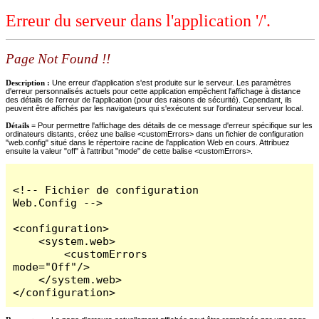
Erreur du serveur dans l'application '/'.
Page Not Found !!
Description :
Une erreur d'application s'est produite sur le serveur. Les paramètres
d'erreur personnalisés actuels pour cette application empêchent l'affichage à distance
des détails de l'erreur de l'application (pour des raisons de sécurité). Cependant, ils
peuvent être affichés par les navigateurs qui s'exécutent sur l'ordinateur serveur local.
Détails =
Pour permettre l'affichage des détails de ce message d'erreur spécifique sur les
ordinateurs distants, créez une balise <customErrors> dans un fichier de configuration
"web.config" situé dans le répertoire racine de l'application Web en cours. Attribuez
ensuite la valeur "off" à l'attribut "mode" de cette balise <customErrors>.
<!-- Fichier de configuration 
Web.Config -->

<configuration>

    <system.web>

        <customErrors 
mode="Off"/>

    </system.web>

</configuration>