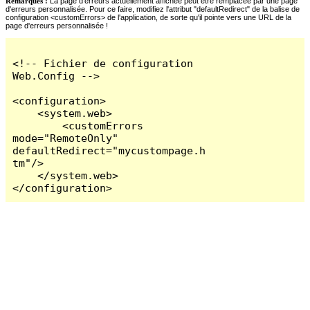
Remarques :
La page d'erreurs actuellement affichée peut être remplacée par une page
d'erreurs personnalisée. Pour ce faire, modifiez l'attribut "defaultRedirect" de la balise de
configuration <customErrors> de l'application, de sorte qu'il pointe vers une URL de la
page d'erreurs personnalisée !
<!-- Fichier de configuration 
Web.Config -->

<configuration>

    <system.web>

        <customErrors 
mode="RemoteOnly" 
defaultRedirect="mycustompage.h
tm"/>

    </system.web>

</configuration>