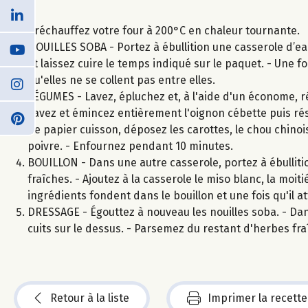
Préchauffez votre four à 200°C en chaleur tournante.
NOUILLES SOBA - Portez à ébullition une casserole d’eau
et laissez cuire le temps indiqué sur le paquet. - Une fo
qu'elles ne se collent pas entre elles.
LÉGUMES - Lavez, épluchez et, à l'aide d'un économe, réa
Lavez et émincez entièrement l'oignon cébette puis rés
de papier cuisson, déposez les carottes, le chou chinois
poivre. - Enfournez pendant 10 minutes.
BOUILLON - Dans une autre casserole, portez à ébullitio
fraîches. - Ajoutez à la casserole le miso blanc, la moi
ingrédients fondent dans le bouillon et une fois qu'il att
DRESSAGE - Égouttez à nouveau les nouilles soba. - Dans
cuits sur le dessus. - Parsemez du restant d'herbes fra
Retour à la liste
Imprimer la recette