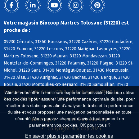
Votre magasin Biocoop Martres Tolosane (31220) est
proche de :
09230 Cérizols, 31360 Boussens, 31220 Cazères, 31220 Couladère,
31420 Francon, 31220 Lescuns, 31220 Marignac-Laspeyres, 31220
Martres-Tolosane, 31220 Mauran, 31220 Mondavezan, 31220
Montclar-de-Comminges, 31220 Palaminy, 31220 Plagne, 31220 St-
Michel, 31220 Sana, 31430 Montégut-Bourjac, 31430 Montoussin,
31420 Alan, 31420 Aurignac, 31420 Bachas, 31420 Benque, 31420
Bouzin, 31420 Montoulieu-St-Bernard, 31420 Samouillan, 31420
Terrebasse, 31360 Auzas, 31360 Laffite-Toupière, 31360 Le
Afin de vous offrir la meilleure expérience possible, Biocoop utilise
Fréchet, 31360 Mancioux, 31360 St-Martory
des cookies : pour assurer une performance optimale du site, pour
récolter des statistiques afin d'analyser le trafic et la performance
du site et vous proposer une navigation personnalisée en toute
sécurité. Vous pouvez changer d'avis à tout moment en
Biocoop.fr
Le réseau Biocoop
paramétrant vos cookies. OK pour vous ?
Copyright Biocoop 2026
En savoir plus et paramétrer les cookies