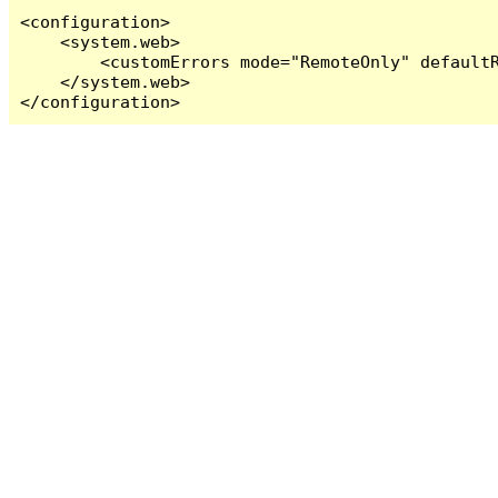
<configuration>

    <system.web>

        <customErrors mode="RemoteOnly" defaultR
    </system.web>

</configuration>