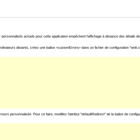
 personnalisés actuels pour cette application empêchent l'affichage à distance des détails de 
rdinateurs distants, créez une balise <customErrors> dans un fichier de configuration "web.con
urs personnalisée. Pour ce faire, modifiez l'attribut "defaultRedirect" de la balise de config