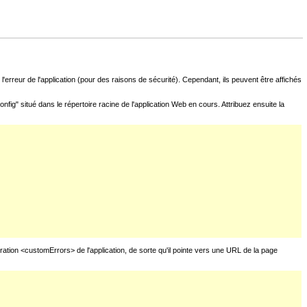
l'erreur de l'application (pour des raisons de sécurité). Cependant, ils peuvent être affichés
fig" situé dans le répertoire racine de l'application Web en cours. Attribuez ensuite la
uration <customErrors> de l'application, de sorte qu'il pointe vers une URL de la page