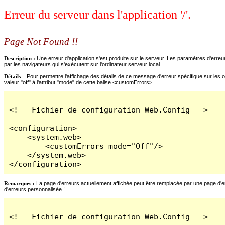
Erreur du serveur dans l'application '/'.
Page Not Found !!
Description :
Une erreur d'application s'est produite sur le serveur. Les paramètres d'erreur
par les navigateurs qui s'exécutent sur l'ordinateur serveur local.
Détails =
Pour permettre l'affichage des détails de ce message d'erreur spécifique sur les o
valeur "off" à l'attribut "mode" de cette balise <customErrors>.
<!-- Fichier de configuration Web.Config -->

<configuration>

    <system.web>

        <customErrors mode="Off"/>

    </system.web>

</configuration>
Remarques :
La page d'erreurs actuellement affichée peut être remplacée par une page d'erre
d'erreurs personnalisée !
<!-- Fichier de configuration Web.Config -->
