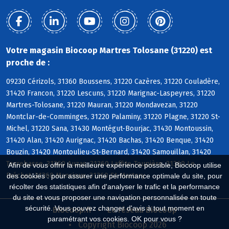
Votre magasin Biocoop Martres Tolosane (31220) est
proche de :
09230 Cérizols, 31360 Boussens, 31220 Cazères, 31220 Couladère,
31420 Francon, 31220 Lescuns, 31220 Marignac-Laspeyres, 31220
Martres-Tolosane, 31220 Mauran, 31220 Mondavezan, 31220
Montclar-de-Comminges, 31220 Palaminy, 31220 Plagne, 31220 St-
Michel, 31220 Sana, 31430 Montégut-Bourjac, 31430 Montoussin,
31420 Alan, 31420 Aurignac, 31420 Bachas, 31420 Benque, 31420
Bouzin, 31420 Montoulieu-St-Bernard, 31420 Samouillan, 31420
Terrebasse, 31360 Auzas, 31360 Laffite-Toupière, 31360 Le
Afin de vous offrir la meilleure expérience possible, Biocoop utilise
Fréchet, 31360 Mancioux, 31360 St-Martory
des cookies : pour assurer une performance optimale du site, pour
récolter des statistiques afin d'analyser le trafic et la performance
du site et vous proposer une navigation personnalisée en toute
sécurité. Vous pouvez changer d'avis à tout moment en
Biocoop.fr
Le réseau Biocoop
paramétrant vos cookies. OK pour vous ?
Copyright Biocoop 2026