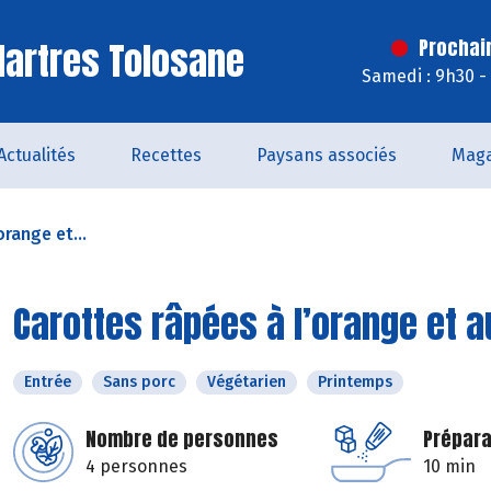
artres Tolosane
Prochai
Samedi : 9h30 -
Actualités
Recettes
Paysans associés
Maga
orange et...
Carottes râpées à l’orange et a
Entrée
Sans porc
Végétarien
Printemps
Nombre de personnes
Prépara
4 personnes
10 min