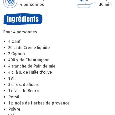
4 personnes
30 min
Ingrédients
Pour 4 personnes
4 Oeuf
20 cl de Crème liquide
2 Oignon
400 g de Champignon
4 tranche de Pain de mie
4 c. à s. de Huile d'olive
1 Ail
3 c. à s. de Sucre
1 c. à c de Beurre
Persil
1 pincée de Herbes de provence
Poivre