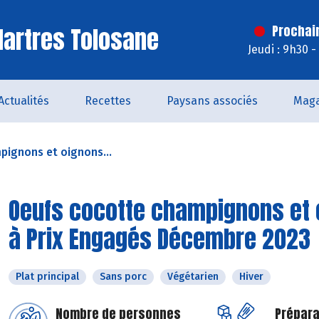
artres Tolosane
Prochai
Jeudi : 9h30 
Actualités
Recettes
Paysans associés
Maga
pignons et oignons...
Oeufs cocotte champignons et 
à Prix Engagés Décembre 2023
Plat principal
Sans porc
Végétarien
Hiver
Nombre de personnes
Prépara