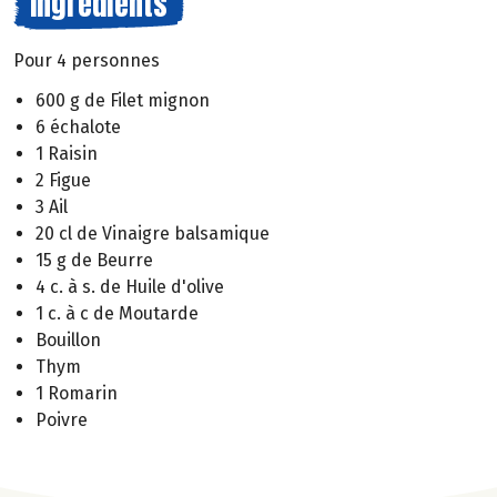
Ingrédients
Pour 4 personnes
600 g de Filet mignon
6 échalote
1 Raisin
2 Figue
3 Ail
20 cl de Vinaigre balsamique
15 g de Beurre
4 c. à s. de Huile d'olive
1 c. à c de Moutarde
Bouillon
Thym
1 Romarin
Poivre