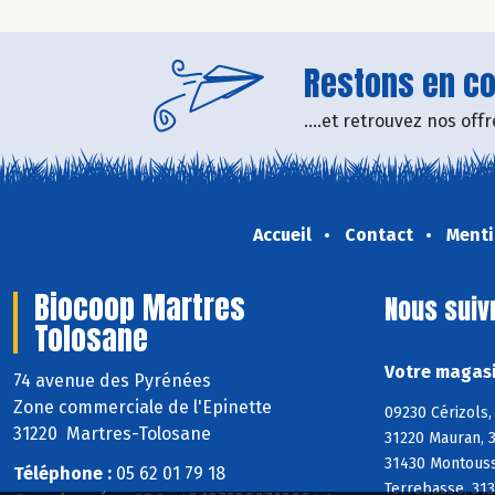
Restons en con
....et retrouvez nos of
Accueil
Contact
Menti
Biocoop Martres
Nous suiv
Tolosane
Votre magasi
74 avenue des Pyrénées
Zone commerciale de l'Epinette
09230 Cérizols,
31220 Martres-Tolosane
31220 Mauran, 
31430 Montoussi
Téléphone :
05 62 01 79 18
Terrebasse, 313