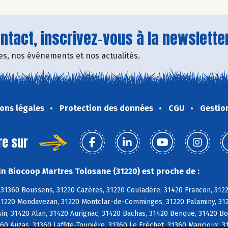
tact, inscrivez-vous à la newsletter
fres, nos événements et nos actualités.
ons légales
Protection des données
CGU
Gestio
re sur
n Biocoop Martres Tolosane (31220) est proche de :
 31360 Boussens, 31220 Cazères, 31220 Couladère, 31420 Francon, 312
31220 Mondavezan, 31220 Montclar-de-Comminges, 31220 Palaminy, 3122
n, 31420 Alan, 31420 Aurignac, 31420 Bachas, 31420 Benque, 31420 Bo
60 Auzas, 31360 Laffite-Toupière, 31360 Le Fréchet, 31360 Mancioux, 3