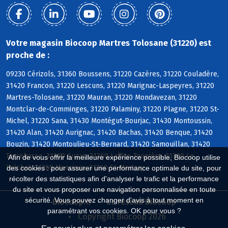
Votre magasin Biocoop Martres Tolosane (31220) est
proche de :
09230 Cérizols, 31360 Boussens, 31220 Cazères, 31220 Couladère,
31420 Francon, 31220 Lescuns, 31220 Marignac-Laspeyres, 31220
Martres-Tolosane, 31220 Mauran, 31220 Mondavezan, 31220
Montclar-de-Comminges, 31220 Palaminy, 31220 Plagne, 31220 St-
Michel, 31220 Sana, 31430 Montégut-Bourjac, 31430 Montoussin,
31420 Alan, 31420 Aurignac, 31420 Bachas, 31420 Benque, 31420
Bouzin, 31420 Montoulieu-St-Bernard, 31420 Samouillan, 31420
Terrebasse, 31360 Auzas, 31360 Laffite-Toupière, 31360 Le
Afin de vous offrir la meilleure expérience possible, Biocoop utilise
Fréchet, 31360 Mancioux, 31360 St-Martory
des cookies : pour assurer une performance optimale du site, pour
récolter des statistiques afin d'analyser le trafic et la performance
du site et vous proposer une navigation personnalisée en toute
sécurité. Vous pouvez changer d'avis à tout moment en
Biocoop.fr
Le réseau Biocoop
paramétrant vos cookies. OK pour vous ?
Copyright Biocoop 2026