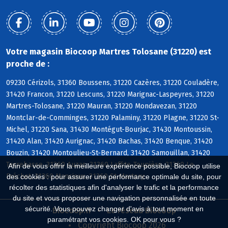
Votre magasin Biocoop Martres Tolosane (31220) est
proche de :
09230 Cérizols, 31360 Boussens, 31220 Cazères, 31220 Couladère,
31420 Francon, 31220 Lescuns, 31220 Marignac-Laspeyres, 31220
Martres-Tolosane, 31220 Mauran, 31220 Mondavezan, 31220
Montclar-de-Comminges, 31220 Palaminy, 31220 Plagne, 31220 St-
Michel, 31220 Sana, 31430 Montégut-Bourjac, 31430 Montoussin,
31420 Alan, 31420 Aurignac, 31420 Bachas, 31420 Benque, 31420
Bouzin, 31420 Montoulieu-St-Bernard, 31420 Samouillan, 31420
Terrebasse, 31360 Auzas, 31360 Laffite-Toupière, 31360 Le
Afin de vous offrir la meilleure expérience possible, Biocoop utilise
Fréchet, 31360 Mancioux, 31360 St-Martory
des cookies : pour assurer une performance optimale du site, pour
récolter des statistiques afin d'analyser le trafic et la performance
du site et vous proposer une navigation personnalisée en toute
sécurité. Vous pouvez changer d'avis à tout moment en
Biocoop.fr
Le réseau Biocoop
paramétrant vos cookies. OK pour vous ?
Copyright Biocoop 2026