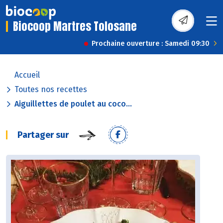
Biocoop Martres Tolosane
Prochaine ouverture : Samedi 09:30
Accueil
Toutes nos recettes
Aiguillettes de poulet au coco...
Partager sur