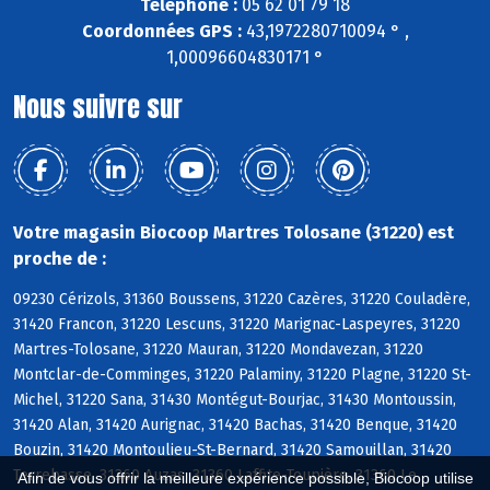
Téléphone :
05 62 01 79 18
Coordonnées GPS :
43,1972280710094 ° ,
1,00096604830171 °
Nous suivre sur
Votre magasin Biocoop Martres Tolosane (31220) est
proche de :
09230 Cérizols, 31360 Boussens, 31220 Cazères, 31220 Couladère,
31420 Francon, 31220 Lescuns, 31220 Marignac-Laspeyres, 31220
Martres-Tolosane, 31220 Mauran, 31220 Mondavezan, 31220
Montclar-de-Comminges, 31220 Palaminy, 31220 Plagne, 31220 St-
Michel, 31220 Sana, 31430 Montégut-Bourjac, 31430 Montoussin,
31420 Alan, 31420 Aurignac, 31420 Bachas, 31420 Benque, 31420
Bouzin, 31420 Montoulieu-St-Bernard, 31420 Samouillan, 31420
Terrebasse, 31360 Auzas, 31360 Laffite-Toupière, 31360 Le
Afin de vous offrir la meilleure expérience possible, Biocoop utilise