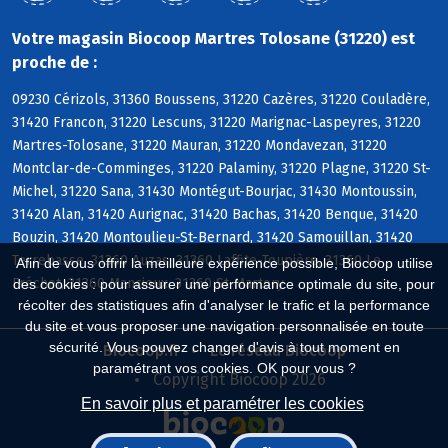
Votre magasin Biocoop Martres Tolosane (31220) est
proche de :
09230 Cérizols, 31360 Boussens, 31220 Cazères, 31220 Couladère,
31420 Francon, 31220 Lescuns, 31220 Marignac-Laspeyres, 31220
Martres-Tolosane, 31220 Mauran, 31220 Mondavezan, 31220
Montclar-de-Comminges, 31220 Palaminy, 31220 Plagne, 31220 St-
Michel, 31220 Sana, 31430 Montégut-Bourjac, 31430 Montoussin,
31420 Alan, 31420 Aurignac, 31420 Bachas, 31420 Benque, 31420
Bouzin, 31420 Montoulieu-St-Bernard, 31420 Samouillan, 31420
Terrebasse, 31360 Auzas, 31360 Laffite-Toupière, 31360 Le
Afin de vous offrir la meilleure expérience possible, Biocoop utilise
Fréchet, 31360 Mancioux, 31360 St-Martory
des cookies : pour assurer une performance optimale du site, pour
récolter des statistiques afin d'analyser le trafic et la performance
du site et vous proposer une navigation personnalisée en toute
sécurité. Vous pouvez changer d'avis à tout moment en
Biocoop.fr
Le réseau Biocoop
paramétrant vos cookies. OK pour vous ?
Copyright Biocoop 2026
En savoir plus et paramétrer les cookies