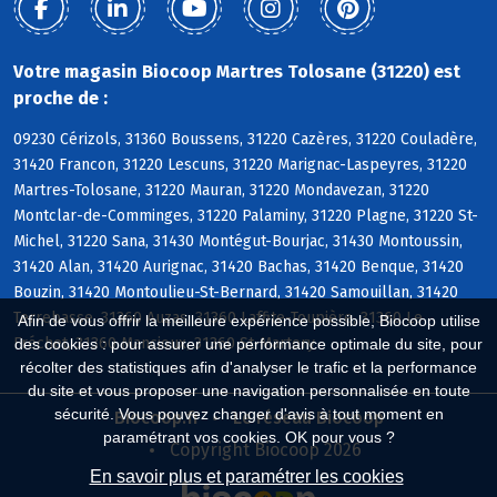
Votre magasin Biocoop Martres Tolosane (31220) est
proche de :
09230 Cérizols, 31360 Boussens, 31220 Cazères, 31220 Couladère,
31420 Francon, 31220 Lescuns, 31220 Marignac-Laspeyres, 31220
Martres-Tolosane, 31220 Mauran, 31220 Mondavezan, 31220
Montclar-de-Comminges, 31220 Palaminy, 31220 Plagne, 31220 St-
Michel, 31220 Sana, 31430 Montégut-Bourjac, 31430 Montoussin,
31420 Alan, 31420 Aurignac, 31420 Bachas, 31420 Benque, 31420
Bouzin, 31420 Montoulieu-St-Bernard, 31420 Samouillan, 31420
Terrebasse, 31360 Auzas, 31360 Laffite-Toupière, 31360 Le
Afin de vous offrir la meilleure expérience possible, Biocoop utilise
Fréchet, 31360 Mancioux, 31360 St-Martory
des cookies : pour assurer une performance optimale du site, pour
récolter des statistiques afin d'analyser le trafic et la performance
du site et vous proposer une navigation personnalisée en toute
sécurité. Vous pouvez changer d'avis à tout moment en
Biocoop.fr
Le réseau Biocoop
paramétrant vos cookies. OK pour vous ?
Copyright Biocoop 2026
En savoir plus et paramétrer les cookies