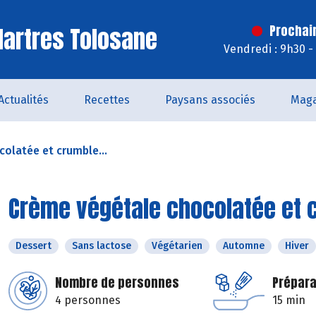
artres Tolosane
Prochai
Vendredi : 9h30 -
Actualités
Recettes
Paysans associés
Maga
olatée et crumble...
Crème végétale chocolatée et c
Dessert
Sans lactose
Végétarien
Automne
Hiver
Nombre de personnes
Prépara
4 personnes
15 min