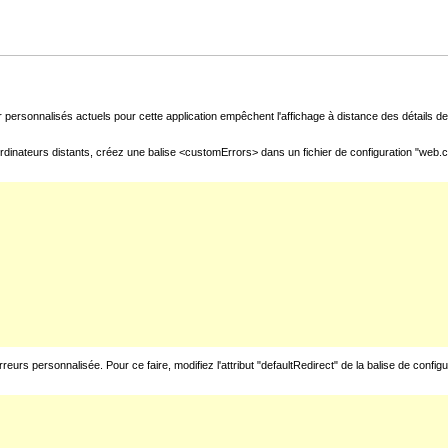
 personnalisés actuels pour cette application empêchent l'affichage à distance des détails de 
rdinateurs distants, créez une balise <customErrors> dans un fichier de configuration "web.con
urs personnalisée. Pour ce faire, modifiez l'attribut "defaultRedirect" de la balise de config