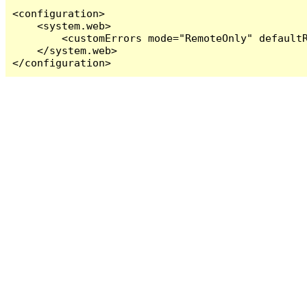
<configuration>

    <system.web>

        <customErrors mode="RemoteOnly" defaultR
    </system.web>

</configuration>