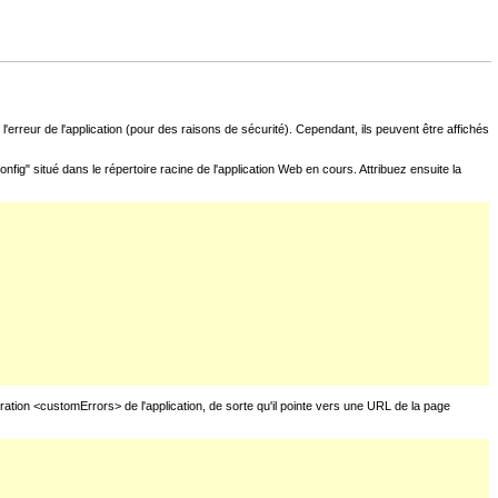
l'erreur de l'application (pour des raisons de sécurité). Cependant, ils peuvent être affichés
fig" situé dans le répertoire racine de l'application Web en cours. Attribuez ensuite la
uration <customErrors> de l'application, de sorte qu'il pointe vers une URL de la page