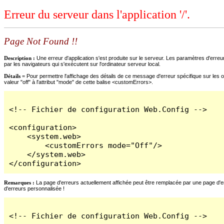
Erreur du serveur dans l'application '/'.
Page Not Found !!
Description :
Une erreur d'application s'est produite sur le serveur. Les paramètres d'erreur
par les navigateurs qui s'exécutent sur l'ordinateur serveur local.
Détails =
Pour permettre l'affichage des détails de ce message d'erreur spécifique sur les o
valeur "off" à l'attribut "mode" de cette balise <customErrors>.
<!-- Fichier de configuration Web.Config -->

<configuration>

    <system.web>

        <customErrors mode="Off"/>

    </system.web>

</configuration>
Remarques :
La page d'erreurs actuellement affichée peut être remplacée par une page d'erre
d'erreurs personnalisée !
<!-- Fichier de configuration Web.Config -->
