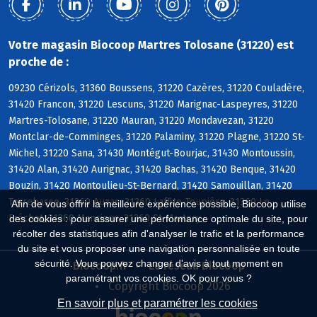
Votre magasin Biocoop Martres Tolosane (31220) est
proche de :
09230 Cérizols, 31360 Boussens, 31220 Cazères, 31220 Couladère,
31420 Francon, 31220 Lescuns, 31220 Marignac-Laspeyres, 31220
Martres-Tolosane, 31220 Mauran, 31220 Mondavezan, 31220
Montclar-de-Comminges, 31220 Palaminy, 31220 Plagne, 31220 St-
Michel, 31220 Sana, 31430 Montégut-Bourjac, 31430 Montoussin,
31420 Alan, 31420 Aurignac, 31420 Bachas, 31420 Benque, 31420
Bouzin, 31420 Montoulieu-St-Bernard, 31420 Samouillan, 31420
Terrebasse, 31360 Auzas, 31360 Laffite-Toupière, 31360 Le
Afin de vous offrir la meilleure expérience possible, Biocoop utilise
Fréchet, 31360 Mancioux, 31360 St-Martory
des cookies : pour assurer une performance optimale du site, pour
récolter des statistiques afin d'analyser le trafic et la performance
du site et vous proposer une navigation personnalisée en toute
sécurité. Vous pouvez changer d'avis à tout moment en
Biocoop.fr
Le réseau Biocoop
paramétrant vos cookies. OK pour vous ?
Copyright Biocoop 2026
En savoir plus et paramétrer les cookies