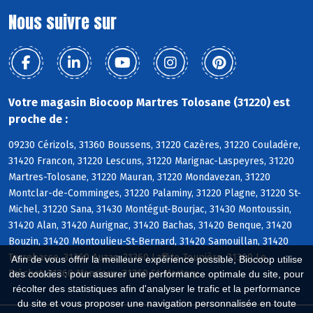
Nous suivre sur
Votre magasin Biocoop Martres Tolosane (31220) est
proche de :
09230 Cérizols, 31360 Boussens, 31220 Cazères, 31220 Couladère,
31420 Francon, 31220 Lescuns, 31220 Marignac-Laspeyres, 31220
Martres-Tolosane, 31220 Mauran, 31220 Mondavezan, 31220
Montclar-de-Comminges, 31220 Palaminy, 31220 Plagne, 31220 St-
Michel, 31220 Sana, 31430 Montégut-Bourjac, 31430 Montoussin,
31420 Alan, 31420 Aurignac, 31420 Bachas, 31420 Benque, 31420
Bouzin, 31420 Montoulieu-St-Bernard, 31420 Samouillan, 31420
Terrebasse, 31360 Auzas, 31360 Laffite-Toupière, 31360 Le
Afin de vous offrir la meilleure expérience possible, Biocoop utilise
Fréchet, 31360 Mancioux, 31360 St-Martory
des cookies : pour assurer une performance optimale du site, pour
récolter des statistiques afin d'analyser le trafic et la performance
du site et vous proposer une navigation personnalisée en toute