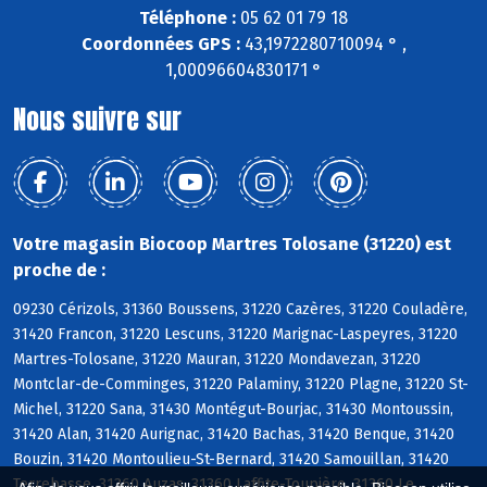
Téléphone :
05 62 01 79 18
Coordonnées GPS :
43,1972280710094 ° ,
1,00096604830171 °
Nous suivre sur
Votre magasin Biocoop Martres Tolosane (31220) est
proche de :
09230 Cérizols, 31360 Boussens, 31220 Cazères, 31220 Couladère,
31420 Francon, 31220 Lescuns, 31220 Marignac-Laspeyres, 31220
Martres-Tolosane, 31220 Mauran, 31220 Mondavezan, 31220
Montclar-de-Comminges, 31220 Palaminy, 31220 Plagne, 31220 St-
Michel, 31220 Sana, 31430 Montégut-Bourjac, 31430 Montoussin,
31420 Alan, 31420 Aurignac, 31420 Bachas, 31420 Benque, 31420
Bouzin, 31420 Montoulieu-St-Bernard, 31420 Samouillan, 31420
Terrebasse, 31360 Auzas, 31360 Laffite-Toupière, 31360 Le