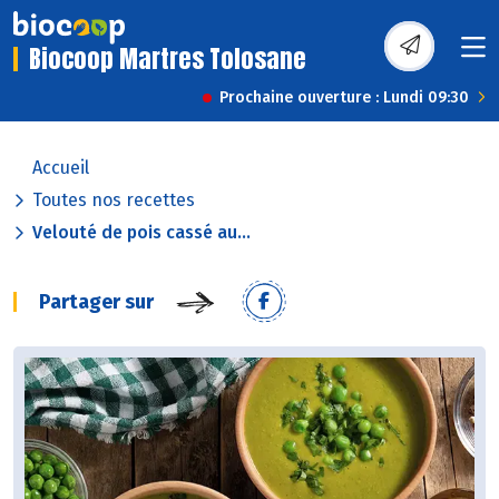
Biocoop Martres Tolosane
Prochaine ouverture : Lundi 09:30
Accueil
Toutes nos recettes
Velouté de pois cassé au...
Partager sur