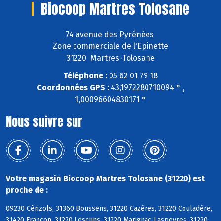
Biocoop Martres Tolosane
74 avenue des Pyrénées
Zone commerciale de l'Epinette
31220 Martres-Tolosane
Téléphone :
05 62 01 79 18
Coordonnées GPS :
43,1972280710094 ° ,
1,00096604830171 °
Nous suivre sur
Votre magasin Biocoop Martres Tolosane (31220) est
proche de :
09230 Cérizols, 31360 Boussens, 31220 Cazères, 31220 Couladère,
31420 Francon, 31220 Lescuns, 31220 Marignac-Laspeyres, 31220