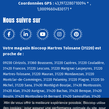
Coordonnées GPS :
43,1972280710094 ° ,
1,00096604830171 °
Nous suivre sur
Votre magasin Biocoop Martres Tolosane (31220) est
proche de :
09230 Cérizols, 31360 Boussens, 31220 Cazères, 31220 Couladère,
31420 Francon, 31220 Lescuns, 31220 Marignac-Laspeyres, 31220
Martres-Tolosane, 31220 Mauran, 31220 Mondavezan, 31220
Montclar-de-Comminges, 31220 Palaminy, 31220 Plagne, 31220 St-
Michel, 31220 Sana, 31430 Montégut-Bourjac, 31430 Montoussin,
31420 Alan, 31420 Aurignac, 31420 Bachas, 31420 Benque, 31420
Bouzin, 31420 Montoulieu-St-Bernard, 31420 Samouillan, 31420
Terrebasse, 31360 Auzas, 31360 Laffite-Toupière, 31360 Le
Afin de vous offrir la meilleure expérience possible, Biocoop utilise
Fréchet, 31360 Mancioux, 31360 St-Martory
des cookies : pour assurer une performance optimale du site, pour