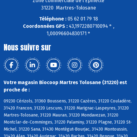
Zone commerciale de l'Epinette
31220 Martres-Tolosane
Téléphone :
05 62 01 79 18
Coordonnées GPS :
43,1972280710094 ° ,
1,00096604830171 °
Nous suivre sur
Votre magasin Biocoop Martres Tolosane (31220) est
proche de :
09230 Cérizols, 31360 Boussens, 31220 Cazères, 31220 Couladère,
31420 Francon, 31220 Lescuns, 31220 Marignac-Laspeyres, 31220
Martres-Tolosane, 31220 Mauran, 31220 Mondavezan, 31220
Montclar-de-Comminges, 31220 Palaminy, 31220 Plagne, 31220 St-
Michel, 31220 Sana, 31430 Montégut-Bourjac, 31430 Montoussin,
31420 Alan, 31420 Aurignac, 31420 Bachas, 31420 Benque, 31420