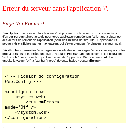
Erreur du serveur dans l'application '/'.
Page Not Found !!
Description :
Une erreur d'application s'est produite sur le serveur. Les paramètres
d'erreur personnalisés actuels pour cette application empêchent l'affichage à distance
des détails de l'erreur de l'application (pour des raisons de sécurité). Cependant, ils
peuvent être affichés par les navigateurs qui s'exécutent sur l'ordinateur serveur local.
Détails =
Pour permettre l'affichage des détails de ce message d'erreur spécifique sur les
ordinateurs distants, créez une balise <customErrors> dans un fichier de configuration
"web.config" situé dans le répertoire racine de l'application Web en cours. Attribuez
ensuite la valeur "off" à l'attribut "mode" de cette balise <customErrors>.
<!-- Fichier de configuration 
Web.Config -->

<configuration>

    <system.web>

        <customErrors 
mode="Off"/>

    </system.web>

</configuration>