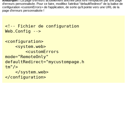
Remarques :
La page d'erreurs actuellement affichée peut être remplacée par une page
d'erreurs personnalisée. Pour ce faire, modifiez l'attribut "defaultRedirect" de la balise de
configuration <customErrors> de l'application, de sorte qu'il pointe vers une URL de la
page d'erreurs personnalisée !
<!-- Fichier de configuration 
Web.Config -->

<configuration>

    <system.web>

        <customErrors 
mode="RemoteOnly" 
defaultRedirect="mycustompage.h
tm"/>

    </system.web>

</configuration>