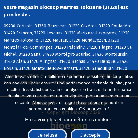
Votre magasin Biocoop Martres Tolosane (31220) est
proche de :
09230 Cérizols, 31360 Boussens, 31220 Cazères, 31220 Couladère,
31420 Francon, 31220 Lescuns, 31220 Marignac-Laspeyres, 31220
Martres-Tolosane, 31220 Mauran, 31220 Mondavezan, 31220
Montclar-de-Comminges, 31220 Palaminy, 31220 Plagne, 31220 St-
Michel, 31220 Sana, 31430 Montégut-Bourjac, 31430 Montoussin,
31420 Alan, 31420 Aurignac, 31420 Bachas, 31420 Benque, 31420
Bouzin, 31420 Montoulieu-St-Bernard, 31420 Samouillan, 31420
Terrebasse, 31360 Auzas, 31360 Laffite-Toupière, 31360 Le
Afin de vous offrir la meilleure expérience possible, Biocoop utilise
Fréchet, 31360 Mancioux, 31360 St-Martory
des cookies : pour assurer une performance optimale du site, pour
récolter des statistiques afin d'analyser le trafic et la performance
du site et vous proposer une navigation personnalisée en toute
sécurité. Vous pouvez changer d'avis à tout moment en
Biocoop.fr
Le réseau Biocoop
paramétrant vos cookies. OK pour vous ?
Copyright Biocoop 2026
En savoir plus et paramétrer les cookies
Je refuse
J'accepte