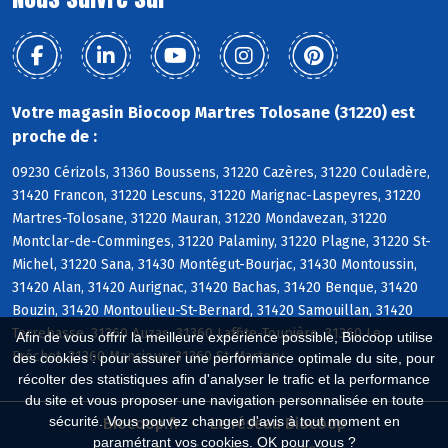
Votre magasin Biocoop Martres Tolosane (31220) est
proche de :
09230 Cérizols, 31360 Boussens, 31220 Cazères, 31220 Couladère,
31420 Francon, 31220 Lescuns, 31220 Marignac-Laspeyres, 31220
Martres-Tolosane, 31220 Mauran, 31220 Mondavezan, 31220
Montclar-de-Comminges, 31220 Palaminy, 31220 Plagne, 31220 St-
Michel, 31220 Sana, 31430 Montégut-Bourjac, 31430 Montoussin,
31420 Alan, 31420 Aurignac, 31420 Bachas, 31420 Benque, 31420
Bouzin, 31420 Montoulieu-St-Bernard, 31420 Samouillan, 31420
Terrebasse, 31360 Auzas, 31360 Laffite-Toupière, 31360 Le
Afin de vous offrir la meilleure expérience possible, Biocoop utilise
Fréchet, 31360 Mancioux, 31360 St-Martory
des cookies : pour assurer une performance optimale du site, pour
récolter des statistiques afin d'analyser le trafic et la performance
du site et vous proposer une navigation personnalisée en toute
sécurité. Vous pouvez changer d'avis à tout moment en
Biocoop.fr
Le réseau Biocoop
paramétrant vos cookies. OK pour vous ?