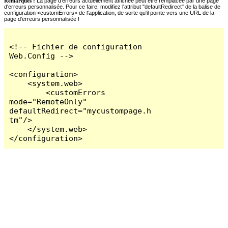
Remarques :
La page d'erreurs actuellement affichée peut être remplacée par une page
d'erreurs personnalisée. Pour ce faire, modifiez l'attribut "defaultRedirect" de la balise de
configuration <customErrors> de l'application, de sorte qu'il pointe vers une URL de la
page d'erreurs personnalisée !
<!-- Fichier de configuration 
Web.Config -->

<configuration>

    <system.web>

        <customErrors 
mode="RemoteOnly" 
defaultRedirect="mycustompage.h
tm"/>

    </system.web>

</configuration>