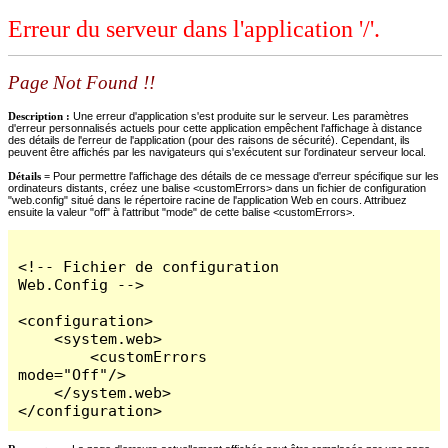
Erreur du serveur dans l'application '/'.
Page Not Found !!
Description :
Une erreur d'application s'est produite sur le serveur. Les paramètres
d'erreur personnalisés actuels pour cette application empêchent l'affichage à distance
des détails de l'erreur de l'application (pour des raisons de sécurité). Cependant, ils
peuvent être affichés par les navigateurs qui s'exécutent sur l'ordinateur serveur local.
Détails =
Pour permettre l'affichage des détails de ce message d'erreur spécifique sur les
ordinateurs distants, créez une balise <customErrors> dans un fichier de configuration
"web.config" situé dans le répertoire racine de l'application Web en cours. Attribuez
ensuite la valeur "off" à l'attribut "mode" de cette balise <customErrors>.
<!-- Fichier de configuration 
Web.Config -->

<configuration>

    <system.web>

        <customErrors 
mode="Off"/>

    </system.web>

</configuration>