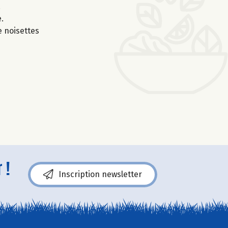
.
.
 noisettes
 !
Inscription newsletter