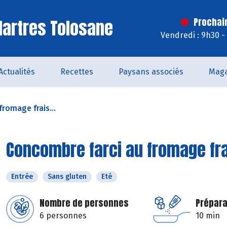
artres Tolosane
Prochai
Vendredi : 9h30 -
Actualités
Recettes
Paysans associés
Maga
romage frais...
Concombre farci au fromage frai
Entrée
Sans gluten
Eté
Nombre de personnes
Prépara
6 personnes
10 min