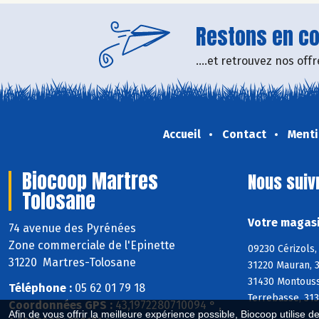
Restons en con
....et retrouvez nos of
Accueil
Contact
Menti
Biocoop Martres
Nous suiv
Tolosane
Votre magasi
74 avenue des Pyrénées
Zone commerciale de l'Epinette
09230 Cérizols,
31220 Martres-Tolosane
31220 Mauran, 
31430 Montoussi
Téléphone :
05 62 01 79 18
Terrebasse, 313
Coordonnées GPS :
43,1972280710094 ° ,
Afin de vous offrir la meilleure expérience possible, Biocoop utilise d