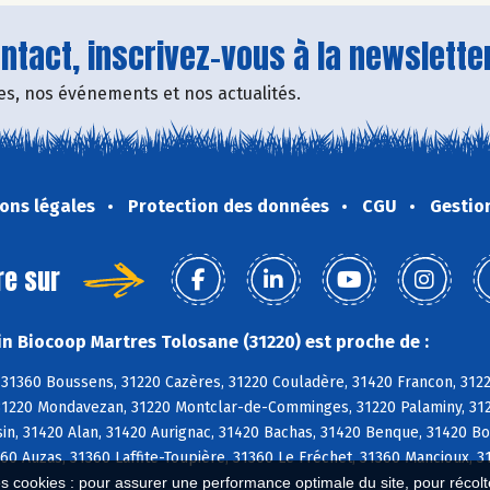
tact, inscrivez-vous à la newsletter
fres, nos événements et nos actualités.
ons légales
Protection des données
CGU
Gestio
re sur
n Biocoop Martres Tolosane (31220) est proche de :
 31360 Boussens, 31220 Cazères, 31220 Couladère, 31420 Francon, 312
31220 Mondavezan, 31220 Montclar-de-Comminges, 31220 Palaminy, 3122
n, 31420 Alan, 31420 Aurignac, 31420 Bachas, 31420 Benque, 31420 Bo
60 Auzas, 31360 Laffite-Toupière, 31360 Le Fréchet, 31360 Mancioux, 3
es cookies : pour assurer une performance optimale du site, pour récolter