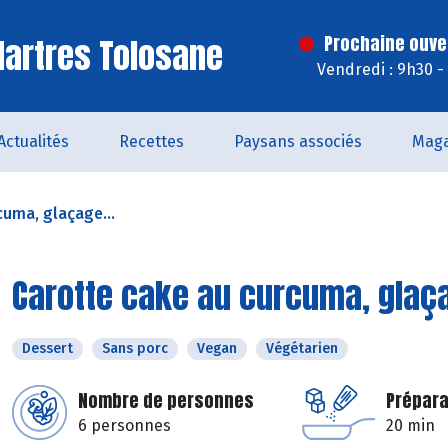
artres Tolosane
Prochaine ouve
Vendredi : 9h30 -
Actualités
Recettes
Paysans associés
Maga
cuma, glaçage...
Carotte cake au curcuma, glaçag
Dessert
Sans porc
Vegan
Végétarien
Nombre de personnes
Prépara
6 personnes
20 min