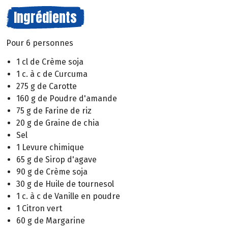
Ingrédients
Pour 6 personnes
1 cl de Crème soja
1 c. à c de Curcuma
275 g de Carotte
160 g de Poudre d'amande
75 g de Farine de riz
20 g de Graine de chia
Sel
1 Levure chimique
65 g de Sirop d'agave
90 g de Crème soja
30 g de Huile de tournesol
1 c. à c de Vanille en poudre
1 Citron vert
60 g de Margarine