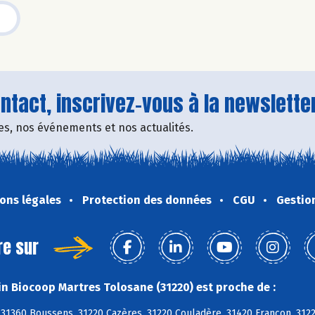
tact, inscrivez-vous à la newsletter
fres, nos événements et nos actualités.
ons légales
Protection des données
CGU
Gestio
re sur
n Biocoop Martres Tolosane (31220) est proche de :
 31360 Boussens, 31220 Cazères, 31220 Couladère, 31420 Francon, 312