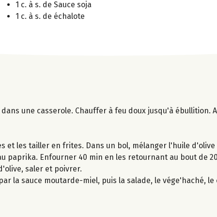
1 c. à s. de Sauce soja
1 c. à s. de échalote
dans une casserole. Chauffer à feu doux jusqu'à ébullition. Aj
et les tailler en frites. Dans un bol, mélanger l'huile d'olive
le au paprika. Enfourner 40 min en les retournant au bout de 
'olive, saler et poivrer.
r la sauce moutarde-miel, puis la salade, le vége'haché, le