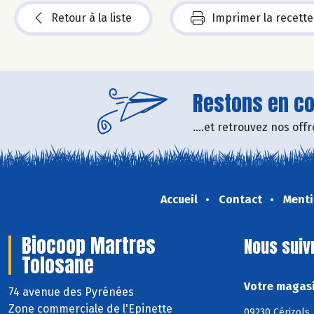
Retour à la liste
Imprimer la recette
Restons en con
....et retrouvez nos of
Accueil
Contact
Menti
Biocoop Martres
Nous suiv
Tolosane
Votre magasi
74 avenue des Pyrénées
Zone commerciale de l'Epinette
09230 Cérizols,