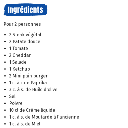
Ingrédients
Pour 2 personnes
2 Steak végétal
2 Patate douce
1 Tomate
2 Cheddar
1 Salade
1 Ketchup
2 Mini pain burger
1 c. à c de Paprika
3 c. à s. de Huile d'olive
Sel
Poivre
10 cl de Crème liquide
1 c. à s. de Moutarde à l'ancienne
1 c. à s. de Miel