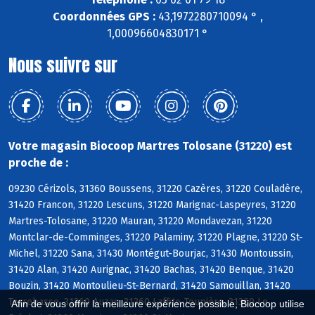
Coordonnées GPS :
43,1972280710094 ° ,
1,00096604830171 °
Nous suivre sur
Votre magasin Biocoop Martres Tolosane (31220) est
proche de :
09230 Cérizols, 31360 Boussens, 31220 Cazères, 31220 Couladère,
31420 Francon, 31220 Lescuns, 31220 Marignac-Laspeyres, 31220
Martres-Tolosane, 31220 Mauran, 31220 Mondavezan, 31220
Montclar-de-Comminges, 31220 Palaminy, 31220 Plagne, 31220 St-
Michel, 31220 Sana, 31430 Montégut-Bourjac, 31430 Montoussin,
31420 Alan, 31420 Aurignac, 31420 Bachas, 31420 Benque, 31420
Bouzin, 31420 Montoulieu-St-Bernard, 31420 Samouillan, 31420
Terrebasse, 31360 Auzas, 31360 Laffite-Toupière, 31360 Le
Afin de vous offrir la meilleure expérience possible, Biocoop utilise