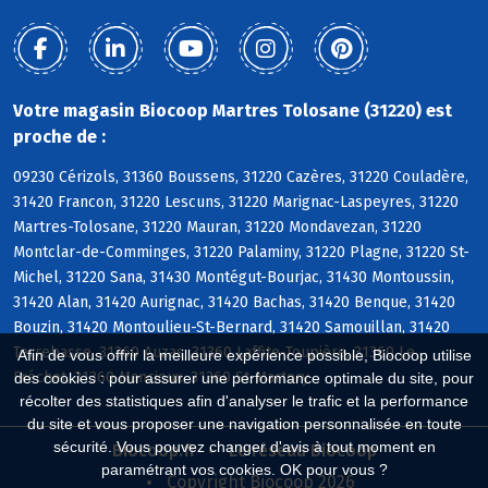
Votre magasin Biocoop Martres Tolosane (31220) est
proche de :
09230 Cérizols, 31360 Boussens, 31220 Cazères, 31220 Couladère,
31420 Francon, 31220 Lescuns, 31220 Marignac-Laspeyres, 31220
Martres-Tolosane, 31220 Mauran, 31220 Mondavezan, 31220
Montclar-de-Comminges, 31220 Palaminy, 31220 Plagne, 31220 St-
Michel, 31220 Sana, 31430 Montégut-Bourjac, 31430 Montoussin,
31420 Alan, 31420 Aurignac, 31420 Bachas, 31420 Benque, 31420
Bouzin, 31420 Montoulieu-St-Bernard, 31420 Samouillan, 31420
Terrebasse, 31360 Auzas, 31360 Laffite-Toupière, 31360 Le
Afin de vous offrir la meilleure expérience possible, Biocoop utilise
Fréchet, 31360 Mancioux, 31360 St-Martory
des cookies : pour assurer une performance optimale du site, pour
récolter des statistiques afin d'analyser le trafic et la performance
du site et vous proposer une navigation personnalisée en toute
sécurité. Vous pouvez changer d'avis à tout moment en
Biocoop.fr
Le réseau Biocoop
paramétrant vos cookies. OK pour vous ?
Copyright Biocoop 2026