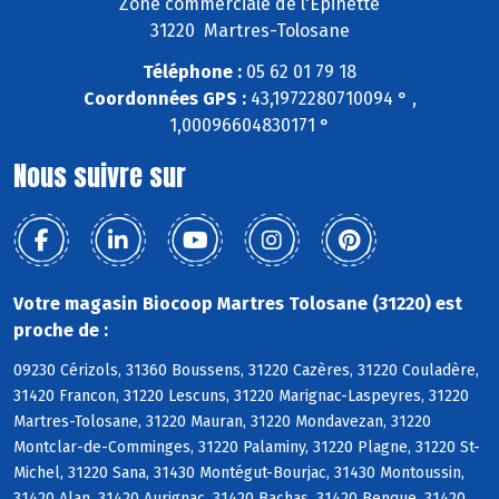
Zone commerciale de l'Epinette
31220 Martres-Tolosane
Téléphone :
05 62 01 79 18
Coordonnées GPS :
43,1972280710094 ° ,
1,00096604830171 °
Nous suivre sur
Votre magasin Biocoop Martres Tolosane (31220) est
proche de :
09230 Cérizols, 31360 Boussens, 31220 Cazères, 31220 Couladère,
31420 Francon, 31220 Lescuns, 31220 Marignac-Laspeyres, 31220
Martres-Tolosane, 31220 Mauran, 31220 Mondavezan, 31220
Montclar-de-Comminges, 31220 Palaminy, 31220 Plagne, 31220 St-
Michel, 31220 Sana, 31430 Montégut-Bourjac, 31430 Montoussin,
31420 Alan, 31420 Aurignac, 31420 Bachas, 31420 Benque, 31420