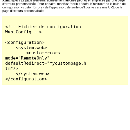
Remarques :
La page d'erreurs actuellement affichée peut être remplacée par une page
d'erreurs personnalisée. Pour ce faire, modifiez l'attribut "defaultRedirect" de la balise de
configuration <customErrors> de l'application, de sorte qu'il pointe vers une URL de la
page d'erreurs personnalisée !
<!-- Fichier de configuration 
Web.Config -->

<configuration>

    <system.web>

        <customErrors 
mode="RemoteOnly" 
defaultRedirect="mycustompage.h
tm"/>

    </system.web>

</configuration>