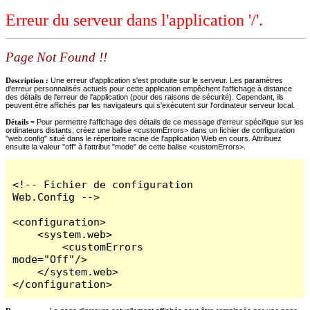
Erreur du serveur dans l'application '/'.
Page Not Found !!
Description :
Une erreur d'application s'est produite sur le serveur. Les paramètres
d'erreur personnalisés actuels pour cette application empêchent l'affichage à distance
des détails de l'erreur de l'application (pour des raisons de sécurité). Cependant, ils
peuvent être affichés par les navigateurs qui s'exécutent sur l'ordinateur serveur local.
Détails =
Pour permettre l'affichage des détails de ce message d'erreur spécifique sur les
ordinateurs distants, créez une balise <customErrors> dans un fichier de configuration
"web.config" situé dans le répertoire racine de l'application Web en cours. Attribuez
ensuite la valeur "off" à l'attribut "mode" de cette balise <customErrors>.
<!-- Fichier de configuration 
Web.Config -->

<configuration>

    <system.web>

        <customErrors 
mode="Off"/>

    </system.web>

</configuration>