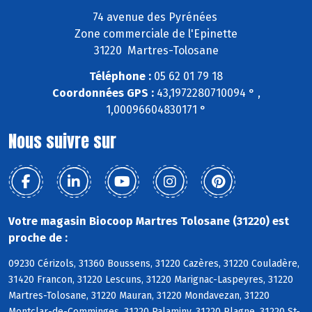
74 avenue des Pyrénées
Zone commerciale de l'Epinette
31220 Martres-Tolosane
Téléphone :
05 62 01 79 18
Coordonnées GPS :
43,1972280710094 ° ,
1,00096604830171 °
Nous suivre sur
Votre magasin Biocoop Martres Tolosane (31220) est
proche de :
09230 Cérizols, 31360 Boussens, 31220 Cazères, 31220 Couladère,
31420 Francon, 31220 Lescuns, 31220 Marignac-Laspeyres, 31220
Martres-Tolosane, 31220 Mauran, 31220 Mondavezan, 31220
Montclar-de-Comminges, 31220 Palaminy, 31220 Plagne, 31220 St-