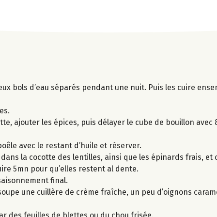
deux bols d’eau séparés pendant une nuit. Puis les cuire en
es.
tte, ajouter les épices, puis délayer le cube de bouillon avec
êle avec le restant d’huile et réserver.
 dans la cocotte des lentilles, ainsi que les épinards frais, e
uire 5mn pour qu’elles restent al dente.
assaisonnement final.
 soupe une cuillère de crème fraîche, un peu d’oignons caram
r des feuilles de blettes ou du chou frisée.